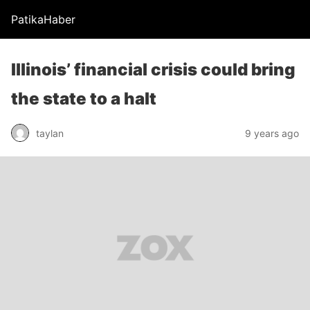
PatikaHaber
Illinois’ financial crisis could bring
the state to a halt
taylan
9 years ago