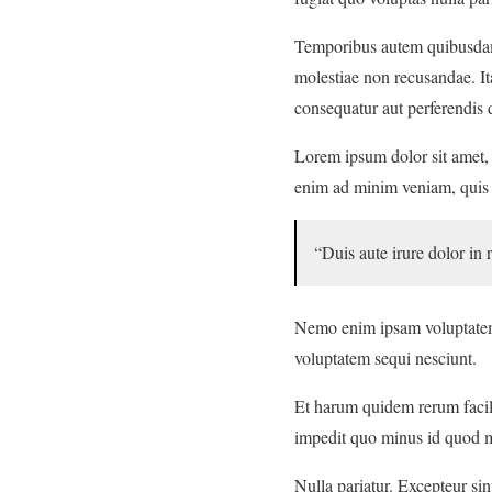
Temporibus autem quibusdam et
molestiae non recusandae. Ita
consequatur aut perferendis d
Lorem ipsum dolor sit amet, 
enim ad minim veniam, quis n
“Duis aute irure dolor in 
Nemo enim ipsam voluptatem q
voluptatem sequi nesciunt.
Et harum quidem rerum facili
impedit quo minus id quod m
Nulla pariatur. Excepteur sin