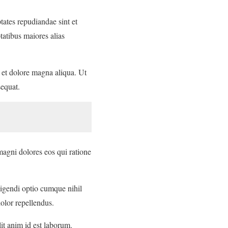
tates repudiandae sint et
tatibus maiores alias
e et dolore magna aliqua. Ut
sequat.
magni dolores eos qui ratione
ligendi optio cumque nihil
olor repellendus.
lit anim id est laborum.