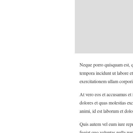
Neque porro quisquam est, qu
tempora incidunt ut labore 
exercitationem ullam corpori
At vero eos et accusamus et 
dolores et quas molestias exc
animi, id est laborum et dol
Quis autem vel eum iure repr
fugiat quo voluptas nulla pari