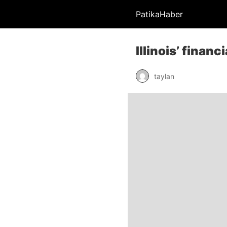
PatikaHaber
Illinois’ financ
taylan