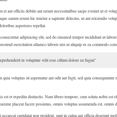
 aut officiis debitis aut rerum necessitatibus saepe eveniet ut et volup
que earum rerum hic tenetur a sapiente delectus, ut aut reiciendis volup
oloribus asperiores repellat.
consectetur adipisicing elit, sed do eiusmod tempor incididunt ut labor
ostrud exercitation ullamco laboris nisi ut aliquip ex ea commodo con
reprehenderit in voluptate velit esse cillum dolore eu fugiat”
uia voluptas sit aspernatur aut odit aut fugit, sed quia consequuntur 
s est et expedita distinctio. Nam libero tempore, cum soluta nobis est e
axime placeat facere possimus, omnis voluptas assumenda est, omnis d
t occaecat cupidatat non proident, sunt in culpa qui officia deserunt mol