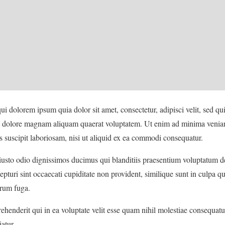
i dolorem ipsum quia dolor sit amet, consectetur, adipisci velit, sed
et dolore magnam aliquam quaerat voluptatem. Ut enim ad minima venia
s suscipit laboriosam, nisi ut aliquid ex ea commodi consequatur.
iusto odio dignissimos ducimus qui blanditiis praesentium voluptatum de
epturi sint occaecati cupiditate non provident, similique sunt in culpa qui
orum fuga.
ehenderit qui in ea voluptate velit esse quam nihil molestiae consequat
atur.