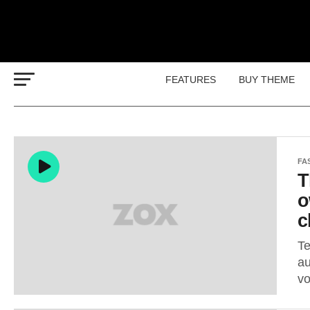
FEATURES
BUY THEME
FA
T
o
c
Te
au
vo